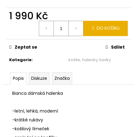
č
u
1 990 Kč
j
e
Měrná
m
DO KOŠÍKU
cena:
e
Zeptat se
Sdílet
MONARI
KOŽÍŠKOVÁ
Kategorie
:
košile, halenky, tuniky
VESTA
SMETANOVÁ
810030
155
Popis
Diskuze
Značka
2
990
Bianca dámská halenka
Kč
-letní, lehká, moderní
-krátké rukávy
-košilový límeček