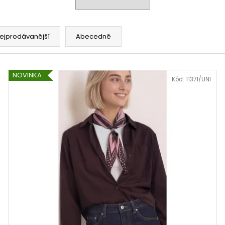
810019
809735
3 290 Kč
4 490 Kč
ejprodávanější
Abecedně
NOVINKA
Kód:
11371/UNI