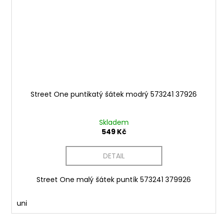
Street One puntikatý šátek modrý 573241 37926
Skladem
549 Kč
DETAIL
Street One malý šátek puntík 573241 379926
uni