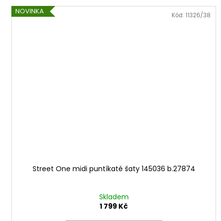
NOVINKA
Kód:
11326/38
Street One midi puntíkaté šaty 145036 b.27874
Skladem
1 799 Kč