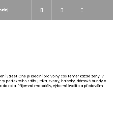
Hledat
Přihlášení
Nákupní
odejna
Značky
košík
 Street One je ideální pro volný čas téměř každé ženy. V
ty perfektního střihu, trika, svetry, halenky, dámské bundy a
2x do roka. Příjemné materiály, výborná kvalita a především
ANÝ KABÁT TAUPE