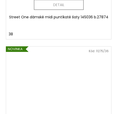
DETAIL
Street One dámské midi puntíkaté šaty 145036 b.27874
38
NOVINKA
Kód:
11275/36