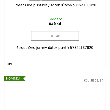
Street One puntikatý šátek růžový 573241 37820
Skladem
549 Kč
DETAIL
Street One jemný šátek puntík 573241 37820
uni
NOVINKA
Kód:
11362/34