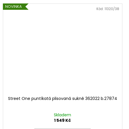
NOVINKA
Kód:
11320/38
Street One puntíkatá plisovaná sukně 362022 b.27874
Skladem
1 549 Kč