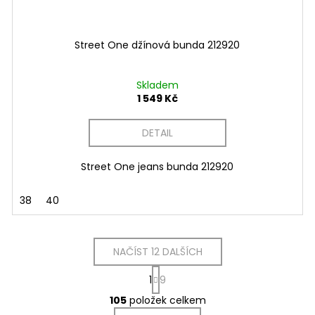
Street One džínová bunda 212920
Skladem
1 549 Kč
DETAIL
Street One jeans bunda 212920
38
40
NAČÍST 12 DALŠÍCH
S
1
9
t
O
r
105
položek celkem
v
á