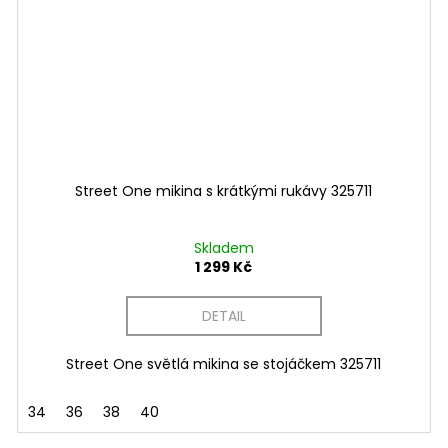
Street One mikina s krátkými rukávy 325711
Skladem
1 299 Kč
DETAIL
Street One světlá mikina se stojáčkem 325711
34
36
38
40