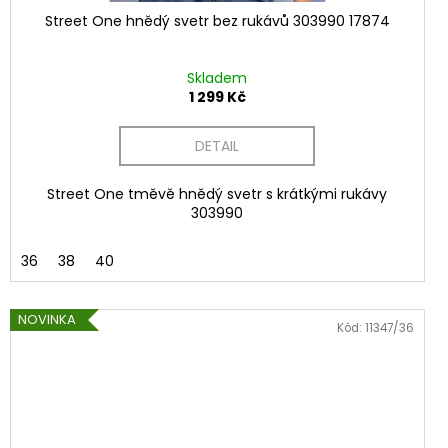
Street One hnědý svetr bez rukávů 303990 17874
Skladem
1 299 Kč
DETAIL
Street One tměvě hnědý svetr s krátkými rukávy
303990
36
38
40
NOVINKA
Kód:
11347/36