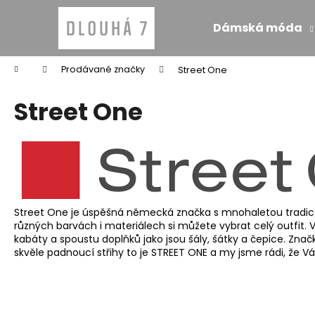
K
Přejít
na
o
Dámská móda
obsah
Zpět
Zpět
š
do
do
í
Domů
Prodávané značky
Street One
k
obchodu
obchodu
Street One
Street One je úspěšná německá značka s mnohaletou tradicí
různých barvách i materiálech si můžete vybrat celý outfit. V
kabáty a spoustu doplňků jako jsou šály, šátky a čepice. Znač
skvěle padnoucí střihy to je STREET ONE a my jsme rádi, ž
MONARI KOŽICH BEZ RUKÁVŮ TAUPE