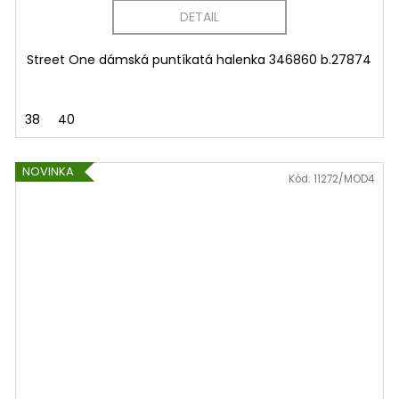
DETAIL
Street One dámská puntíkatá halenka 346860 b.27874
38
40
NOVINKA
Kód:
11272/MOD4