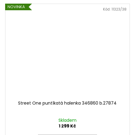
NOVINKA
Kód:
11323/38
Street One puntíkatá halenka 346860 b.27874
Skladem
1 299 Kč