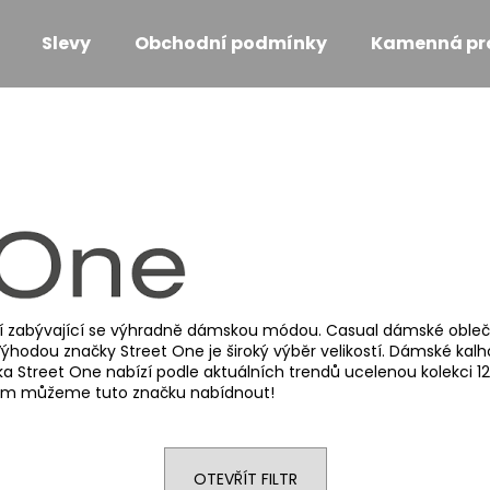
Slevy
Obchodní podmínky
Kamenná pr
Co potřebujete najít?
HLEDAT
Doporučujeme
 zabývající se výhradně dámskou módou. Casual dámské oblečení
ýhodou značky Street One je široký výběr velikostí. Dámské kalho
ka Street One nabízí podle aktuálních trendů ucelenou kolekci 1
e Vám můžeme tuto značku nabídnout!
MONARI KOŽENKOVÉ KALHOTY TAUPE
MONARI PROŠÍV
OTEVŘÍT FILTR