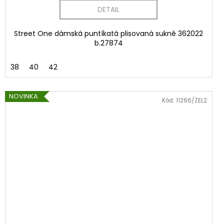
DETAIL
Street One dámská puntíkatá plisovaná sukně 362022
b.27874
38
40
42
NOVINKA
Kód:
11266/ZEL2