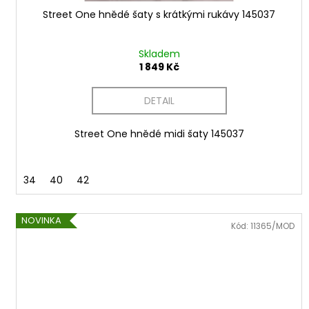
ů
Street One hnědé šaty s krátkými rukávy 145037
Skladem
1 849 Kč
DETAIL
Street One hnědé midi šaty 145037
34
40
42
NOVINKA
Kód:
11365/MOD