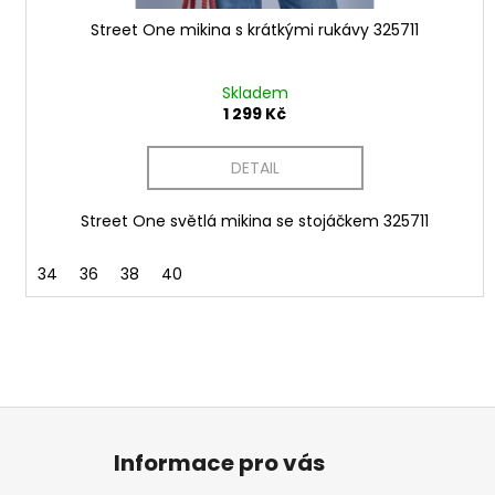
ů
Street One mikina s krátkými rukávy 325711
Skladem
1 299 Kč
DETAIL
Street One světlá mikina se stojáčkem 325711
34
36
38
40
Z
á
Informace pro vás
p