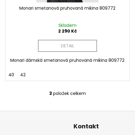
Monari smetanová pruhovaná mikina 809772
Skladem
2 290 Kč
DETAIL
Monari dámská smetanová pruhovaná mikina 809772
40
42
3
položek celkem
O
v
l
á
d
Kontakt
a