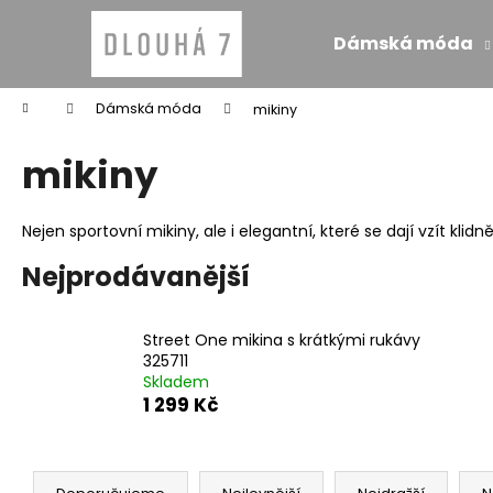
K
Přejít
na
o
Dámská móda
obsah
Zpět
Zpět
š
do
do
í
Domů
Dámská móda
mikiny
k
obchodu
obchodu
mikiny
Nejen sportovní mikiny, ale i elegantní, které se dají vzít klid
Nejprodávanější
Street One mikina s krátkými rukávy
325711
Skladem
1 299 Kč
Ř
MONARI KOŽICH BEZ RUKÁVŮ TAUPE