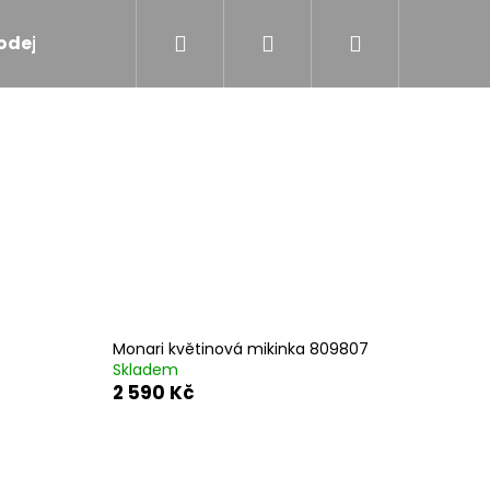
Hledat
Přihlášení
Nákupní
odejna
Značky
košík
Monari květinová mikinka 809807
Skladem
2 590 Kč
ANÝ KABÁT TAUPE