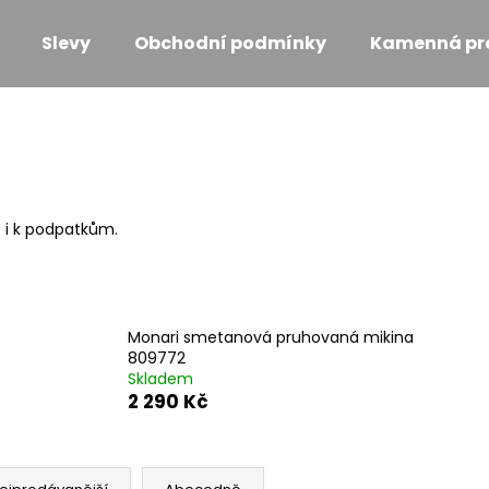
Slevy
Obchodní podmínky
Kamenná pr
Co potřebujete najít?
HLEDAT
ně i k podpatkům.
Doporučujeme
Monari smetanová pruhovaná mikina
809772
Skladem
2 290 Kč
MONARI KOŽENKOVÉ KALHOTY TAUPE
MONARI PROŠÍV