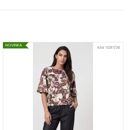
NOVINKA
Kód:
11287/36