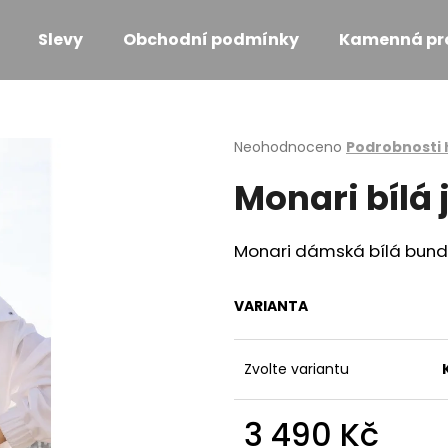
Slevy
Obchodní podmínky
Kamenná pr
Co potřebujete najít?
Průměrné
Neohodnoceno
Podrobnosti
hodnocení
Monari bílá 
produktu
HLEDAT
je
0,0
z
Monari dámská bílá bund
5
Doporučujeme
hvězdiček.
VARIANTA
Zvolte variantu
3 490 Kč
MONARI SVĚTLE RŮŽOVÉ TRIKO S
MONARI KOŽÍŠK