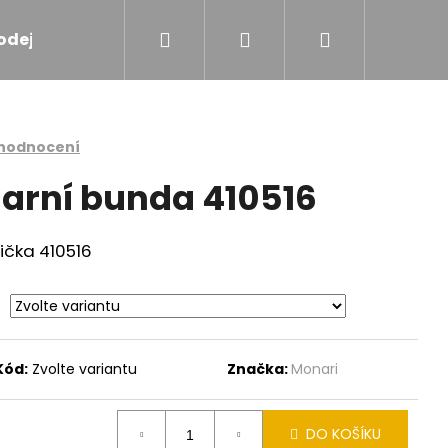
Hledat
Přihlášení
Nákupní
odejna
Značky
košík
 hodnocení
jarní bunda 410516
ička 410516
Kód:
Zvolte variantu
Značka:
Monari
OVÁ VESTA
DO KOŠÍKU