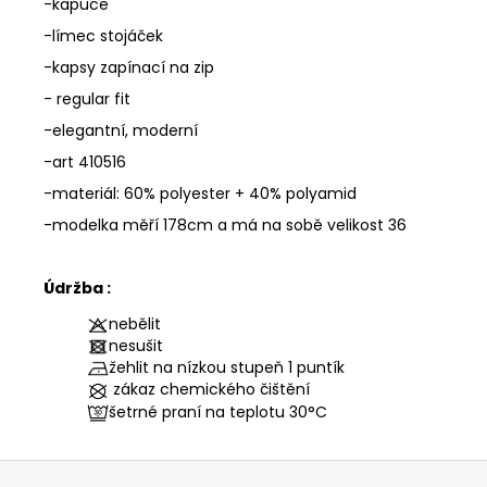
-kapuce
-límec stojáček
-kapsy zapínací na zip
- regular fit
-elegantní, moderní
-art 410516
-materiál: 60% polyester + 40% polyamid
-modelka měří 178cm a má na sobě velikost 36
Údržba :
nebělit
nesušit
žehlit na nízkou stupeň 1 puntík
zákaz chemického čištění
šetrné praní na teplotu
30°C
Z