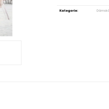
DLOUHÝMI RUKÁVY 809769
SMETANOVÁ 810
Měrná
1 290 Kč
2 990 Kč
cena:
Kategorie
:
Dámsk