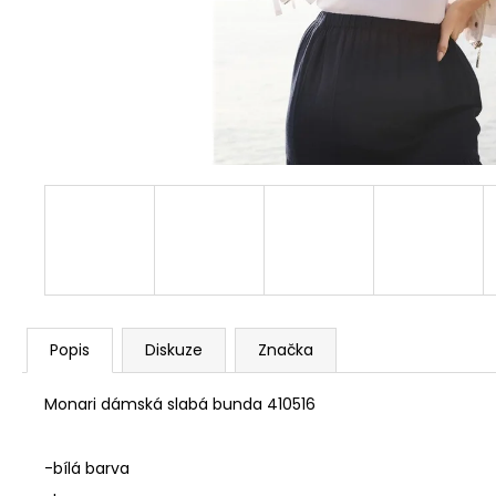
TAUPE 810030 579
2 990 Kč
Popis
Diskuze
Značka
Monari dámská slabá bunda 410516
-bílá barva