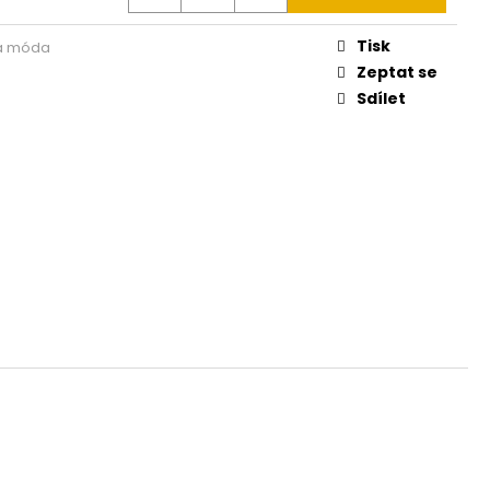
030 155
Tisk
á móda
Zeptat se
Sdílet