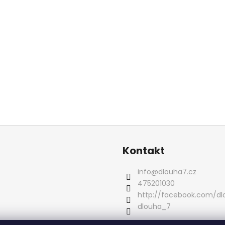
Kontakt
info
@
dlouha7.cz
475201030
http://facebook.com/d
dlouha_7