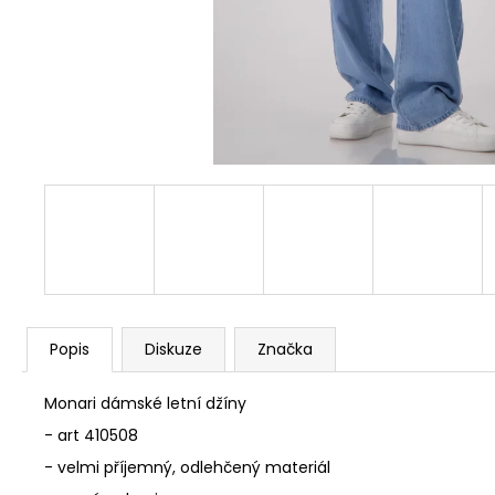
DLOUHÝMI RUKÁVY 809769
1 290 Kč
Popis
Diskuze
Značka
Monari dámské letní džíny
- art 410508
- velmi příjemný, odlehčený materiál