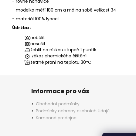
- rovné nohavice
- modelka měří 180 cm a má na sobě velikost 34
- materiál 100% lyocel
Údržba :
nebělit
nesušit
žehlit na nízkou stupeň 1 puntík
zákaz chemického čištění
šetrné praní na teplotu
30°C
Z
á
Informace pro vás
p
a
Obchodní podmínky
t
Podmínky ochrany osobních údajů
í
Kamenná prodejna