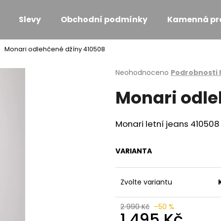
Slevy
Obchodní podmínky
Kamenná pr
Monari odlehčené džíny 410508
Co potřebujete najít?
Průměrné
Neohodnoceno
Podrobnosti
hodnocení
Monari odle
produktu
HLEDAT
je
0,0
z
Monari letní jeans 410508
5
Doporučujeme
hvězdiček.
VARIANTA
Zvolte variantu
2 990 Kč
–50 %
MONARI KOŽÍŠKOVÁ VESTA
MONARI ÚPLETO
1 495 Kč