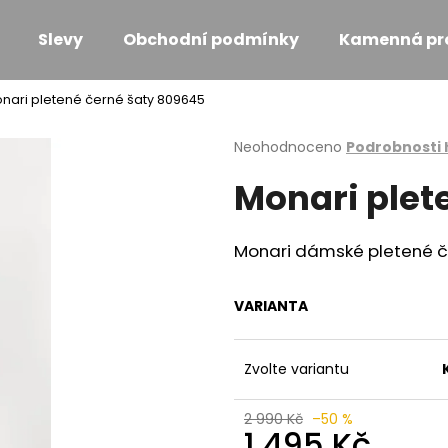
Slevy
Obchodní podmínky
Kamenná pr
nari pletené černé šaty 809645
Co potřebujete najít?
Průměrné
Neohodnoceno
Podrobnosti
hodnocení
Monari plet
produktu
HLEDAT
je
0,0
z
Monari dámské pletené č
5
Doporučujeme
hvězdiček.
VARIANTA
Zvolte variantu
2 990 Kč
–50 %
MONARI KOŽÍŠKOVÁ VESTA
MONARI ÚPLETO
1 495 Kč