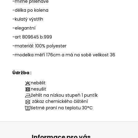
-mírně přiléhavé
-délka po kolena
-kulatý výstřih
-elegantní
-art 809645 b.999
-materiál: 100% polyester
-modelka měří 176cm a má na sobě velikost 36
Údržba :
nebělit
nesušit
žehlit na nízkou stupeň 1 puntík
zákaz chemického čištění
šetrné praní na teplotu
30°C
Z
á
Informace pro vás