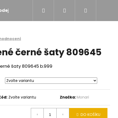
Hledat
Přihlášení
Nákupní
odejna
Značky
košík
 hodnocení
ené černé šaty 809645
erné šaty 809645 b.999
Kód:
Zvolte variantu
Značka:
Monari
VÁ VESTIČKA 809991
DO KOŠÍKU