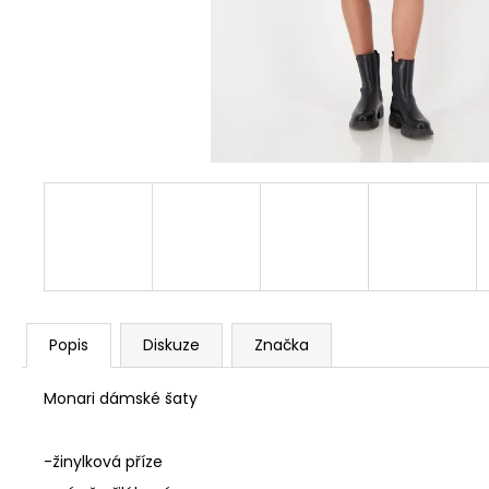
DLOUHÝMI RUKÁVY 809769
1 290 Kč
Popis
Diskuze
Značka
Monari dámské šaty
-žinylková příze