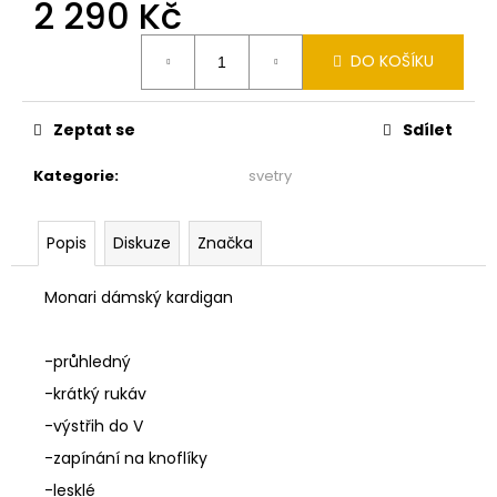
č
2 290 Kč
u
Měrná
j
DO KOŠÍKU
cena:
e
m
e
Zeptat se
Sdílet
Kategorie
:
svetry
MONARI
ŽLUTÉ
TÍLKO
Popis
Diskuze
Značka
410751
445
Kč
Monari dámský kardigan
Původně:
890
Kč
-průhledný
-krátký rukáv
-výstřih do V
-zapínání na knoflíky
-lesklé