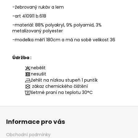
-žebrovaný rukáv a lem
-art 410911 b.618
-materiál: 88% polyakryl, 9% polyamid, 3%
metalizovaný polyester
-modelka měří 180cm a má na sobě velikost 36
Údržba :
nebělit
nesušit
žehlit na nízkou stupeň 1 puntík
zákaz chemického čištění
šetrné praní na teplotu
30°C
Z
á
Informace pro vás
p
a
Obchodní podmínky