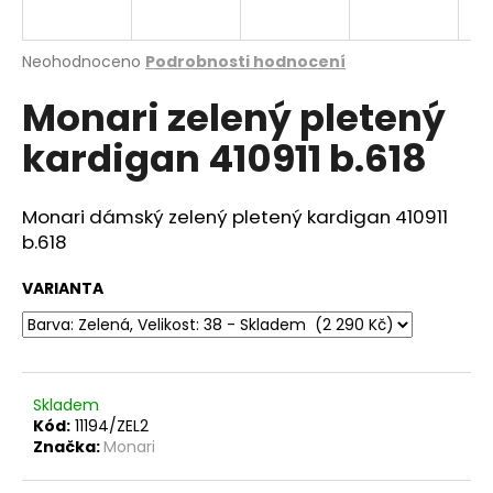
a
j
Průměrné
Neohodnoceno
Podrobnosti hodnocení
í
hodnocení
Monari zelený pletený
produktu
t
je
?
kardigan 410911 b.618
0,0
z
5
hvězdiček.
Monari dámský zelený pletený kardigan 410911
b.618
HLEDAT
VARIANTA
D
o
p
Skladem
o
Kód:
11194/ZEL2
r
Značka:
Monari
u