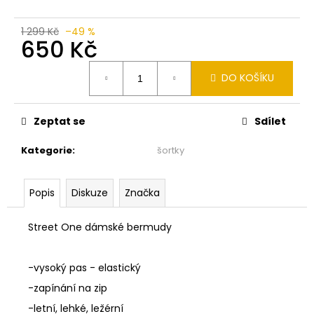
č
u
j
1 299 Kč
–49 %
650 Kč
e
m
Měrná
e
DO KOŠÍKU
cena:
MONARI
Zeptat se
Sdílet
SVĚTLE
RŮŽOVÉ
Kategorie
:
šortky
TRIKO
S
DLOUHÝMI
RUKÁVY
Popis
Diskuze
Značka
809769
1
Street One dámské bermudy
290
Kč
-vysoký pas - elastický
-zapínání na zip
-letní, lehké, ležérní