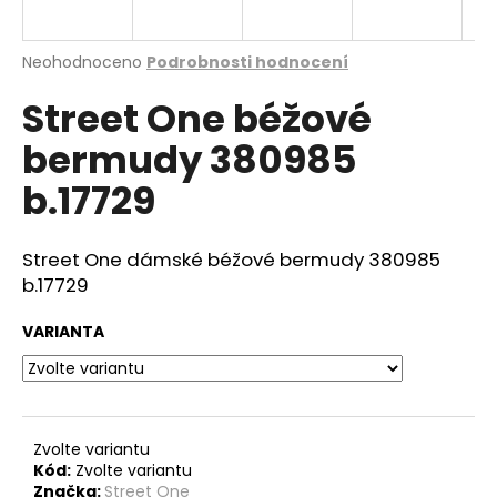
a
j
Průměrné
Neohodnoceno
Podrobnosti hodnocení
í
hodnocení
Street One béžové
produktu
t
je
?
bermudy 380985
0,0
z
b.17729
5
hvězdiček.
Street One dámské béžové bermudy 380985
HLEDAT
b.17729
VARIANTA
D
o
p
o
r
Zvolte variantu
Kód:
Zvolte variantu
u
Značka:
Street One