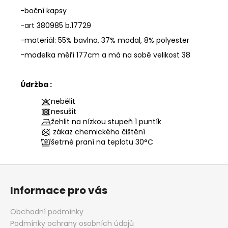
-boční kapsy
-art 380985 b.17729
-materiál: 55% bavlna, 37% modal, 8% polyester
-modelka měří 177cm a má na sobě velikost 38
Údržba :
nebělit
nesušit
žehlit na nízkou stupeň 1 puntík
zákaz chemického čištění
šetrné praní na teplotu
30°C
Z
á
Informace pro vás
p
a
Obchodní podmínky
t
Podmínky ochrany osobních údajů