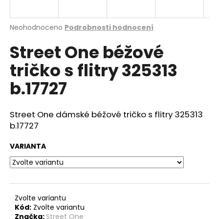
a
j
Průměrné
Neohodnoceno
Podrobnosti hodnocení
í
hodnocení
Street One béžové
produktu
t
je
?
tričko s flitry 325313
0,0
z
b.17727
5
hvězdiček.
Street One dámské béžové tričko s flitry 325313
HLEDAT
b.17727
VARIANTA
D
o
p
o
r
Zvolte variantu
Kód:
Zvolte variantu
u
Značka:
Street One