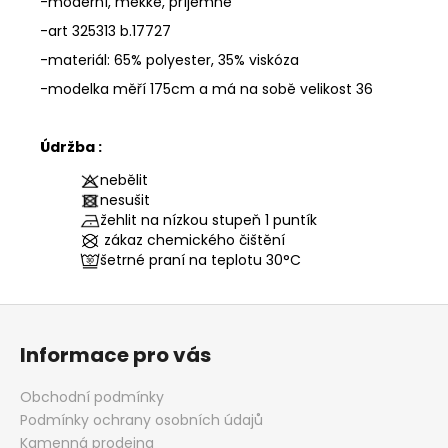
-moderní, měkké, příjemné
-art 325313 b.17727
-materiál: 65% polyester, 35% viskóza
-modelka měří 175cm a má na sobě velikost 36
Údržba :
nebělit
nesušit
žehlit na nízkou stupeň 1 puntík
zákaz chemického čištění
šetrné praní na teplotu
30°C
Z
á
Informace pro vás
p
a
Obchodní podmínky
t
Podmínky ochrany osobních údajů
í
Kamenná prodejna