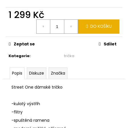
č
u
1 299 Kč
j
e
Měrná
m
DO KOŠÍKU
cena:
e
Zeptat se
Sdílet
MONARI
KOŽÍŠKOVÁ
Kategorie
:
trička
VESTA
SMETANOVÁ
810030
155
Popis
Diskuze
Značka
2
990
Street One dámské tričko
Kč
-kulatý výstřih
-flitry
-spuštěná ramena