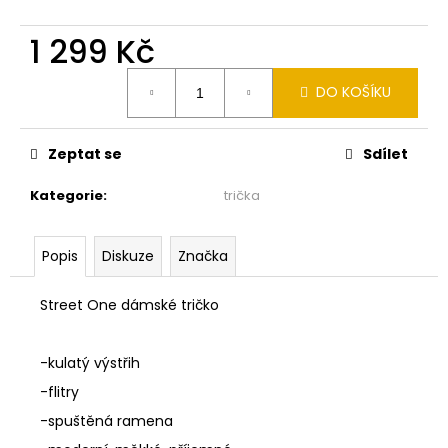
č
u
1 299 Kč
j
e
Měrná
m
DO KOŠÍKU
cena:
e
Zeptat se
Sdílet
MONARI
KOŽÍŠKOVÁ
Kategorie
:
trička
VESTIČKA
NA
ZIP
TAUPE
Popis
Diskuze
Značka
810030
579
Street One dámské tričko
2
990
Kč
-kulatý výstřih
-flitry
-spuštěná ramena