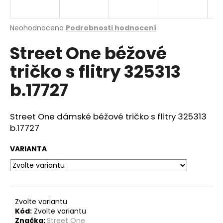
a
j
Průměrné
Neohodnoceno
Podrobnosti hodnocení
í
hodnocení
Street One béžové
produktu
t
je
?
tričko s flitry 325313
0,0
z
b.17727
5
hvězdiček.
Street One dámské béžové tričko s flitry 325313
HLEDAT
b.17727
VARIANTA
D
o
p
o
r
Zvolte variantu
Kód:
Zvolte variantu
u
Značka:
Street One