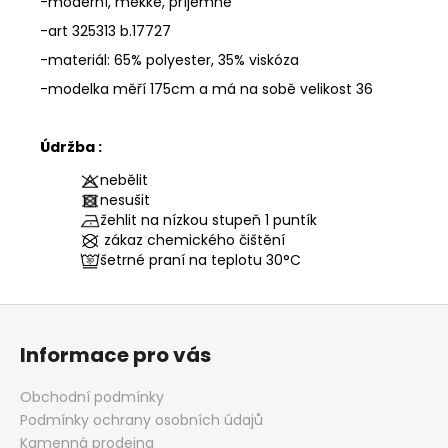
-moderní, měkké, příjemné
-art 325313 b.17727
-materiál: 65% polyester, 35% viskóza
-modelka měří 175cm a má na sobě velikost 36
Údržba :
nebělit
nesušit
žehlit na nízkou stupeň 1 puntík
zákaz chemického čištění
šetrné praní na teplotu
30°C
Z
á
Informace pro vás
p
a
Obchodní podmínky
t
Podmínky ochrany osobních údajů
í
Kamenná prodejna