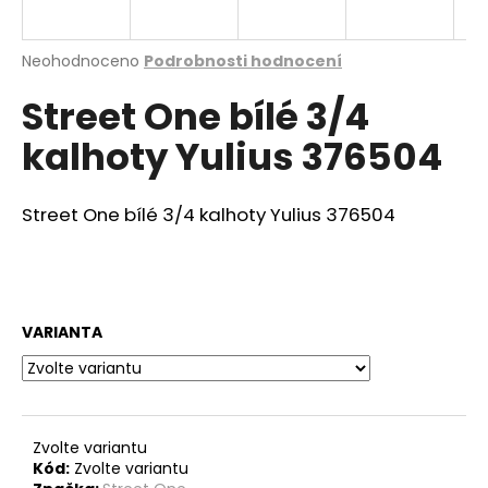
a
j
Průměrné
Neohodnoceno
Podrobnosti hodnocení
í
hodnocení
Street One bílé 3/4
produktu
t
je
?
kalhoty Yulius 376504
0,0
z
5
hvězdiček.
Street One bílé 3/4 kalhoty Yulius 376504
HLEDAT
VARIANTA
D
o
p
o
r
Zvolte variantu
u
Kód:
Zvolte variantu