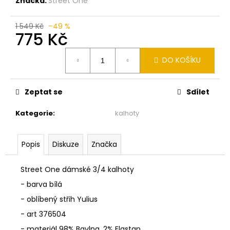
č
Značka:
Street One
u
j
1 549 Kč
–49 %
775 Kč
e
m
Měrná
e
DO KOŠÍKU
cena:
MONARI
Zeptat se
Sdílet
ÚPLETOVÁ
VESTIČKA
Kategorie
:
kalhoty
809991
2
590
Popis
Diskuze
Značka
Kč
Street One dámské 3/4 kalhoty
- barva bílá
- oblíbený střih Yulius
- art 376504
- materiál
98% Bavlna, 2% Elastan