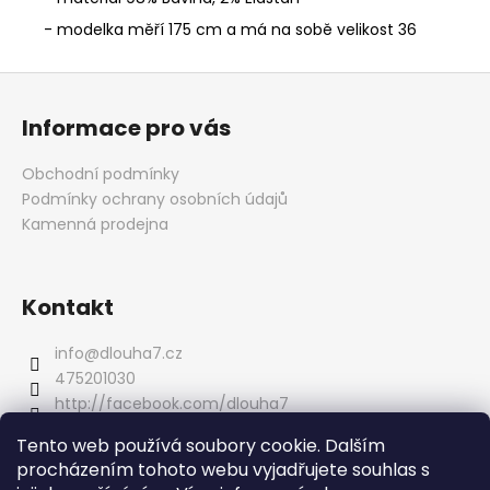
- modelka měří 175 cm a má na sobě velikost 36
Z
á
Informace pro vás
p
a
Obchodní podmínky
t
Podmínky ochrany osobních údajů
í
Kamenná prodejna
Kontakt
info
@
dlouha7.cz
475201030
http://facebook.com/dlouha7
dlouha_7
Tento web používá soubory cookie. Dalším
procházením tohoto webu vyjadřujete souhlas s