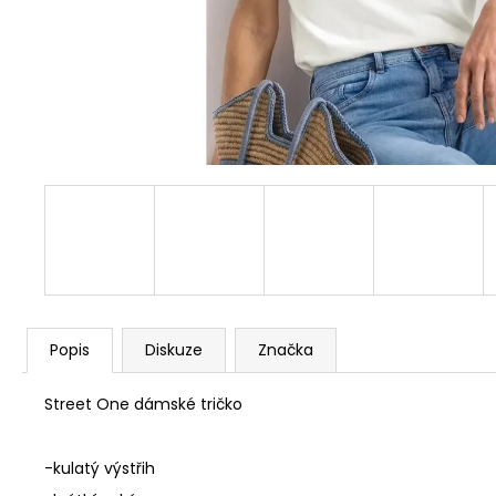
809984 155
1 790 Kč
Popis
Diskuze
Značka
Street One dámské tričko
-kulatý výstřih