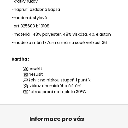
-krátký rukáv
-náprsní ozdobná kapsa
-moderní, stylové
-art 325603 b.10108
-materiál: 48% polyester, 48% viskóza, 4% elastan
-modelka měří 177cm a má na sobě velikost 36
Údržba :
nebělit
nesušit
žehlit na nízkou stupeň 1 puntík
zákaz chemického čištění
šetrné praní na teplotu
30°C
Z
á
Informace pro vás
p