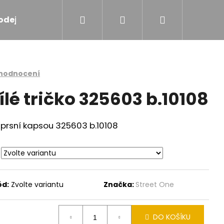
Hledat
Přihlášení
Nákupní
odejna
Značky
košík
 hodnocení
ílé tričko 325603 b.10108
náprsní kapsou 325603 b.10108
ód:
Zvolte variantu
Značka:
Street One
PROŠÍVANÁ BUNDA
DO KOŠÍKU