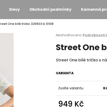
Slevy
Obchodní podmínky
Kamenná pr
treet One bílé tričko 325603 b.10108
Co potřebujete najít?
Průměrné
Neohodnoceno
Podrobnosti
hodnocení
Street One b
produktu
HLEDAT
je
0,0
z
Street One bílé tričko s 
5
Doporučujeme
hvězdiček.
VARIANTA
Zvolte variantu
K
949 Kč
MONARI KOŽICH BEZ RUKÁVŮ TAUPE
MONARI LEHKÁ 