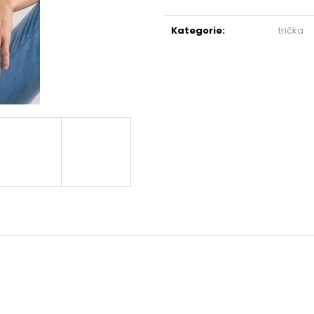
809998
TAUPE 810044 5
Měrná
3 490 Kč
3 790 Kč
cena:
Kategorie
:
trička