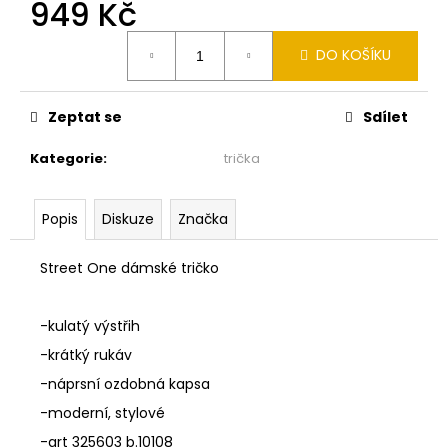
č
949 Kč
u
Měrná
j
DO KOŠÍKU
cena:
e
m
e
Zeptat se
Sdílet
Kategorie
:
trička
MONARI
KOŽÍŠKOVÁ
VESTA
Popis
Diskuze
Značka
SMETANOVÁ
810030
155
Street One dámské tričko
2
990
Kč
-kulatý výstřih
-krátký rukáv
-náprsní ozdobná kapsa
-moderní, stylové
-art 325603 b.10108