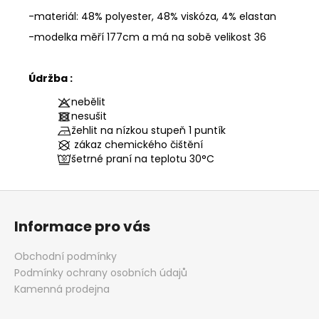
-materiál: 48% polyester, 48% viskóza, 4% elastan
-modelka měří 177cm a má na sobě velikost 36
Údržba :
nebělit
nesušit
žehlit na nízkou stupeň 1 puntík
zákaz chemického čištění
šetrné praní na teplotu
30°C
Z
á
Informace pro vás
p
a
Obchodní podmínky
t
Podmínky ochrany osobních údajů
í
Kamenná prodejna