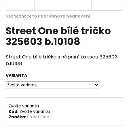
a
j
Průměrné
Neohodnoceno
Podrobnosti hodnocení
í
hodnocení
Street One bílé tričko
produktu
t
je
?
325603 b.10108
0,0
z
5
hvězdiček.
Street One bílé tričko s náprsní kapsou 325603
b.10108
HLEDAT
VARIANTA
D
o
p
Zvolte variantu
o
Kód:
Zvolte variantu
r
Značka:
Street One
u