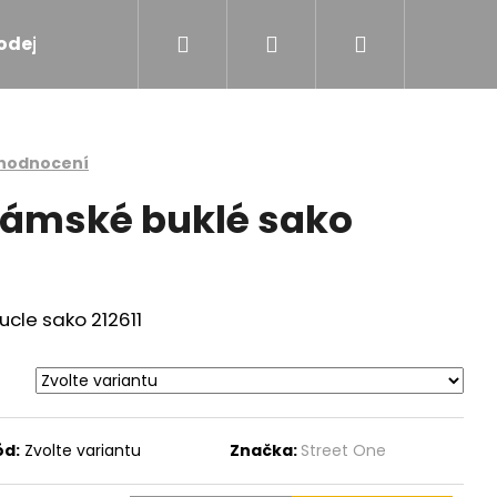
Hledat
Přihlášení
Nákupní
odejna
Značky
košík
 hodnocení
dámské buklé sako
ucle sako 212611
ód:
Zvolte variantu
Značka:
Street One
VÁ VESTIČKA 809991