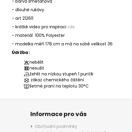
- barva smetanová
- dlouhé rukávy
- art 212611
- krátké video pro inspiraci
zde
- materiál
100% Polyester
- modelka měří 178 cm a má na sobě velikost 36
Údržba :
nebělit
nesušit
žehlit na nízkou stupeň 1 puntík
zákaz chemického čištění
šetrné praní na teplotu
30°C
Z
á
Informace pro vás
p
a
Obchodní podmínky