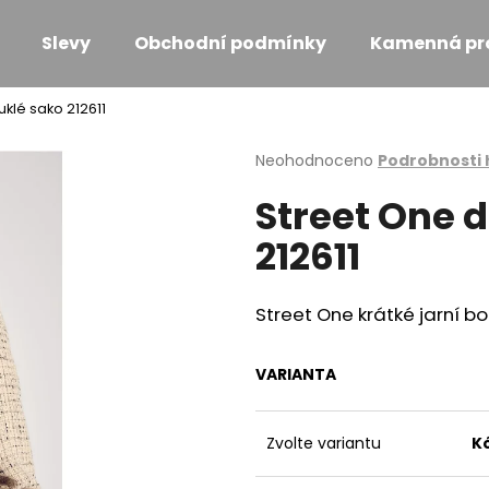
Slevy
Obchodní podmínky
Kamenná pr
klé sako 212611
Co potřebujete najít?
Průměrné
Neohodnoceno
Podrobnosti
hodnocení
Street One 
produktu
HLEDAT
je
212611
0,0
z
5
Doporučujeme
hvězdiček.
Street One krátké jarní bo
VARIANTA
Zvolte variantu
K
MONARI KOŽÍŠKOVÁ VESTA
MONARI ÚPLETO