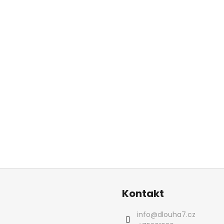
Kontakt
info
@
dlouha7.cz