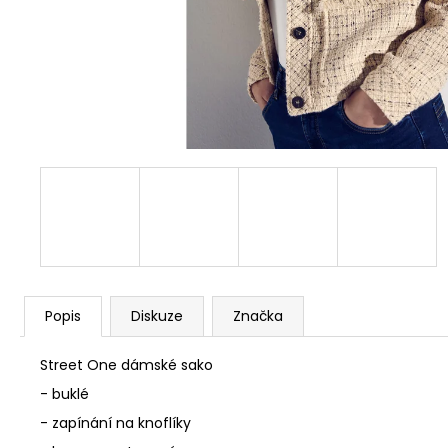
DLOUHÝMI RUKÁVY 809769
1 290 Kč
Popis
Diskuze
Značka
Street One dámské sako
- buklé
- zapínání na knoflíky