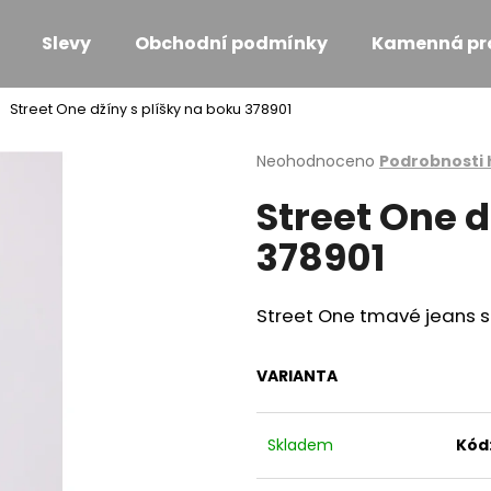
Slevy
Obchodní podmínky
Kamenná pr
Street One džíny s plíšky na boku 378901
Co potřebujete najít?
Průměrné
Neohodnoceno
Podrobnosti
hodnocení
Street One d
produktu
HLEDAT
je
378901
0,0
z
5
Doporučujeme
hvězdiček.
Street One tmavé jeans s
VARIANTA
Skladem
Kód
MONARI KOŽÍŠKOVÁ VESTA
MONARI ÚPLETO