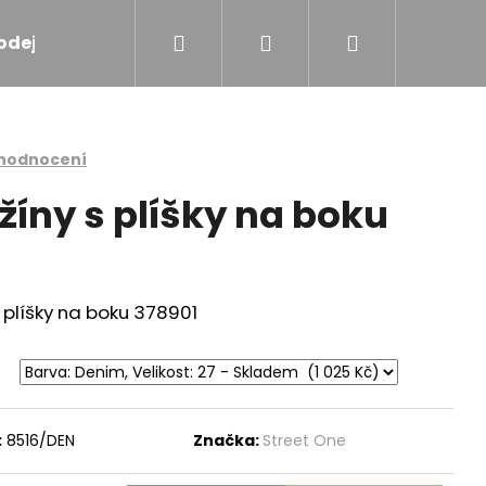
Hledat
Přihlášení
Nákupní
odejna
Značky
košík
 hodnocení
žíny s plíšky na boku
 plíšky na boku 378901
:
8516/DEN
Značka:
Street One
VÁ VESTIČKA 809991