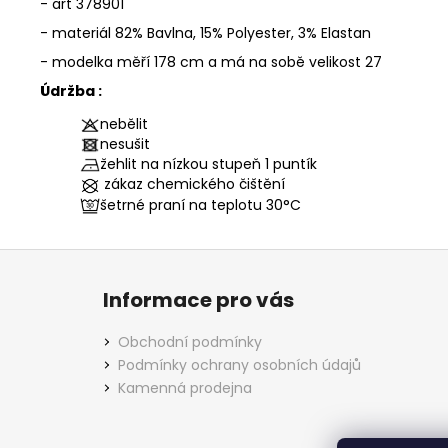
- art 378901
- materiál
82% Bavlna, 15% Polyester, 3% Elastan
- modelka měří 178 cm a má na sobě velikost 27
Údržba :
nebělit
nesušit
žehlit na nízkou stupeň 1 puntík
zákaz chemického čištění
šetrné praní na teplotu
30°C
Z
á
Informace pro vás
p
a
Obchodní podmínky
t
Podmínky ochrany osobních údajů
í
Kamenná prodejna