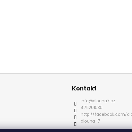
Kontakt
info
@
dlouha7.cz
475201030
http://facebook.com/d
dlouha_7