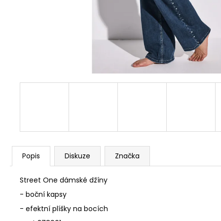
DLOUHÝMI RUKÁVY 809769
1 290 Kč
Popis
Diskuze
Značka
Street One dámské džíny
- boční kapsy
- efektní plíšky na bocích