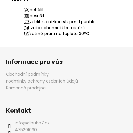
nebělit
nesušit
žehlit na nízkou stupeň 1 puntík
zákaz chemického čištění
šetrné praní na teplotu
30°C
Z
á
Informace pro vás
p
a
Obchodní podmínky
t
Podmínky ochrany osobních údajů
í
Kamenná prodejna
Kontakt
info
@
dlouha7.cz
475201030