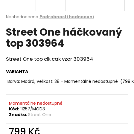
a
j
Průměrné
Neohodnoceno
Podrobnosti hodnocení
í
hodnocení
Street One háčkovaný
produktu
t
je
?
top 303964
0,0
z
5
hvězdiček.
Street One top cik cak vzor 303964
HLEDAT
VARIANTA
D
o
Momentálně nedostupné
p
Kód:
11257/MOD3
o
Značka:
Street One
r
u
799 Kč