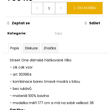
č
Měrná
u
DO KOŠÍKU
cena:
j
e
m
Zeptat se
Sdílet
e
Kategorie
:
topy
MONARI
ÚPLETOVÁ
Popis
Diskuze
Značka
VESTIČKA
809991
Street One dámské háčkované tílko
2
590
- cik cak vzor
Kč
- art 303964
- kombinace barev tmavě modrá s bílou
- bez rukávů
- materiál 100% bavlna
- modelka měří 177 cm a má na sobě velikost 36
Údržba :