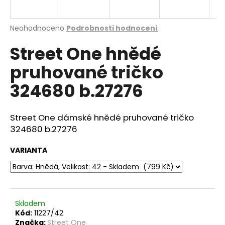
a
j
Průměrné
Neohodnoceno
Podrobnosti hodnocení
í
hodnocení
Street One hnědé
produktu
t
je
?
pruhované tričko
0,0
z
324680 b.27276
5
hvězdiček.
Street One dámské hnědé pruhované tričko
HLEDAT
324680 b.27276
VARIANTA
D
o
p
o
r
Skladem
Kód:
11227/42
u
Značka:
Street One