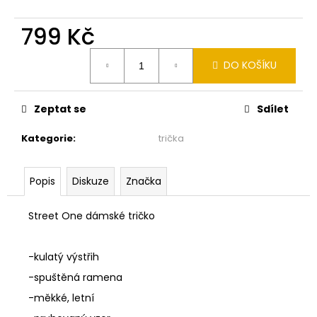
č
u
799 Kč
j
e
Měrná
m
DO KOŠÍKU
cena:
e
Zeptat se
Sdílet
MONARI
KOŽICH
Kategorie
:
trička
BEZ
RUKÁVŮ
TAUPE
809998
Popis
Diskuze
Značka
3
490
Street One dámské tričko
Kč
-kulatý výstřih
-spuštěná ramena
-měkké, letní