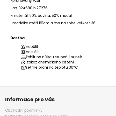
-pruhovaný vzor
-art 324680 b.27276
-materiál: 50% bavlna, 50% modal
-modelka měří 181cm a má na sobě velikost 36
Údržba :
nebělit
nesušit
žehlit na nízkou stupeň 1 puntík
zákaz chemického čištění
šetrné praní na teplotu
30°C
Z
á
Informace pro vás
p
a
Obchodní podmínky