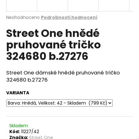
a
j
Průměrné
Neohodnoceno
Podrobnosti hodnocení
í
hodnocení
Street One hnědé
produktu
t
je
?
pruhované tričko
0,0
z
324680 b.27276
5
hvězdiček.
Street One dámské hnědé pruhované tričko
HLEDAT
324680 b.27276
VARIANTA
D
o
p
o
r
Skladem
Kód:
11227/42
u
Značka:
Street One