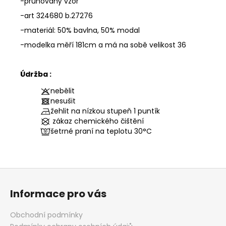
-pruhovaný vzor
-art 324680 b.27276
-materiál: 50% bavlna, 50% modal
-modelka měří 181cm a má na sobě velikost 36
Údržba :
nebělit
nesušit
žehlit na nízkou stupeň 1 puntík
zákaz chemického čištění
šetrné praní na teplotu
30°C
Z
á
Informace pro vás
p
a
Obchodní podmínky