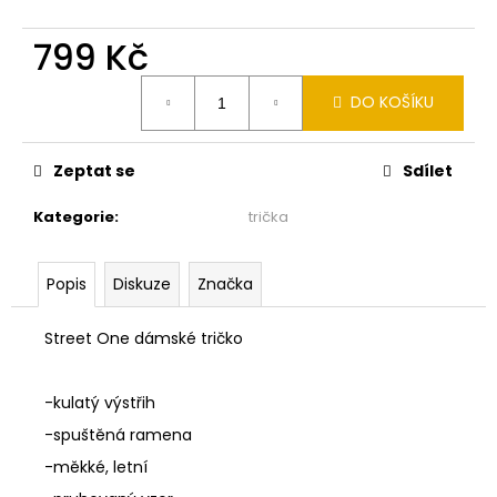
č
u
799 Kč
j
e
Měrná
m
DO KOŠÍKU
cena:
e
Zeptat se
Sdílet
MONARI
KOŽICH
Kategorie
:
trička
BEZ
RUKÁVŮ
TAUPE
809998
Popis
Diskuze
Značka
3
490
Street One dámské tričko
Kč
-kulatý výstřih
-spuštěná ramena
-měkké, letní