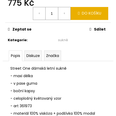
775 Kč
č
u
Měrná
j
DO KOŠÍKU
cena:
e
m
e
Zeptat se
Sdílet
Kategorie
:
sukně
MONARI
ŽLUTÉ
TÍLKO
Popis
Diskuze
Značka
410751
445
Street One dámská letní sukně
Kč
Původně:
- maxi délka
890
Kč
- v pase guma
- boční kapsy
- celoplošný květovaný vzor
- art 361973
- materiál 100% viskóza + podšívka 100% modal