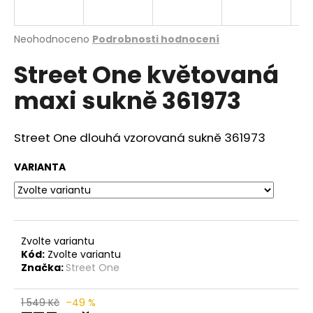
a
j
Průměrné
Neohodnoceno
Podrobnosti hodnocení
í
hodnocení
Street One květovaná
produktu
t
je
?
maxi sukně 361973
0,0
z
5
hvězdiček.
Street One dlouhá vzorovaná sukně 361973
HLEDAT
VARIANTA
D
o
Zvolte variantu
p
Kód:
Zvolte variantu
o
Značka:
Street One
r
u
1 549 Kč
–49 %