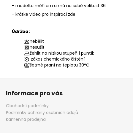
- modelka měří cm a má na sobě velikost 36
- krátké video pro inspiraci zde
Údržba :
nebělit
nesušit
žehlit na nízkou stupeň 1 puntík
zákaz chemického čištění
šetrné praní na teplotu
30°C
Z
á
Informace pro vás
p
a
Obchodní podmínky
t
Podmínky ochrany osobních údajů
í
Kamenná prodejna