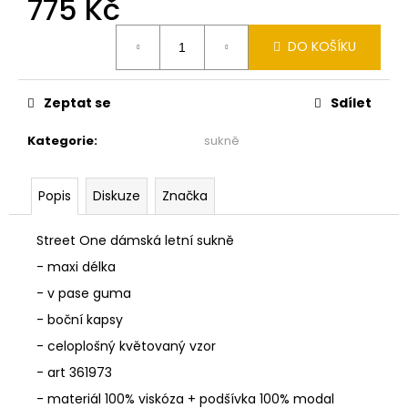
775 Kč
č
u
Měrná
j
DO KOŠÍKU
cena:
e
m
e
Zeptat se
Sdílet
Kategorie
:
sukně
MONARI
KOŽÍŠKOVÁ
VESTA
Popis
Diskuze
Značka
SMETANOVÁ
810030
155
Street One dámská letní sukně
2
- maxi délka
990
Kč
- v pase guma
- boční kapsy
- celoplošný květovaný vzor
- art 361973
- materiál 100% viskóza + podšívka 100% modal