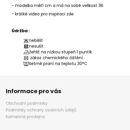
- modelka měří cm a má na sobě velikost 36
- krátké video pro inspiraci zde
Údržba :
nebělit
nesušit
žehlit na nízkou stupeň 1 puntík
zákaz chemického čištění
šetrné praní na teplotu
30°C
Z
á
Informace pro vás
p
a
Obchodní podmínky
t
Podmínky ochrany osobních údajů
í
Kamenná prodejna