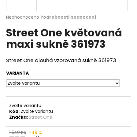
a
j
Průměrné
Neohodnoceno
Podrobnosti hodnocení
í
hodnocení
Street One květovaná
produktu
t
je
?
maxi sukně 361973
0,0
z
5
hvězdiček.
Street One dlouhá vzorovaná sukně 361973
HLEDAT
VARIANTA
D
o
Zvolte variantu
p
Kód:
Zvolte variantu
o
Značka:
Street One
r
u
1 549 Kč
–49 %