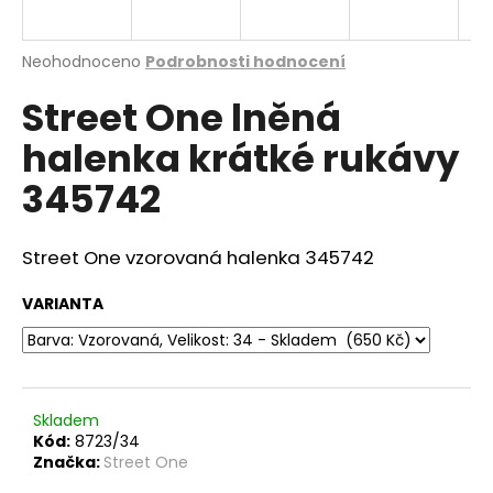
a
j
Průměrné
Neohodnoceno
Podrobnosti hodnocení
í
hodnocení
Street One lněná
produktu
t
je
?
halenka krátké rukávy
0,0
z
345742
5
hvězdiček.
Street One vzorovaná halenka 345742
HLEDAT
VARIANTA
D
o
p
o
Skladem
Kód:
8723/34
r
Značka:
Street One
u