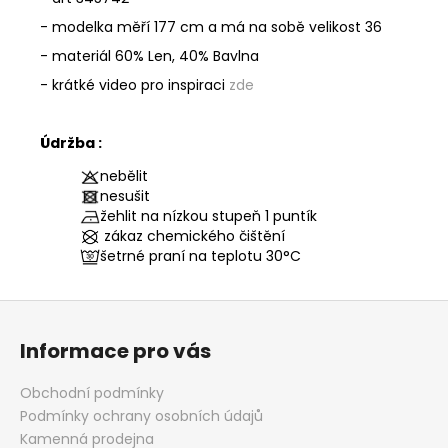
- modelka měří 177 cm a má na sobě velikost 36
- materiál
60% Len, 40% Bavlna
- krátké video pro inspiraci
zde
Údržba :
nebělit
nesušit
žehlit na nízkou stupeň 1 puntík
zákaz chemického čištění
šetrné praní na teplotu
30°C
Z
á
Informace pro vás
p
a
Obchodní podmínky
t
Podmínky ochrany osobních údajů
í
Kamenná prodejna