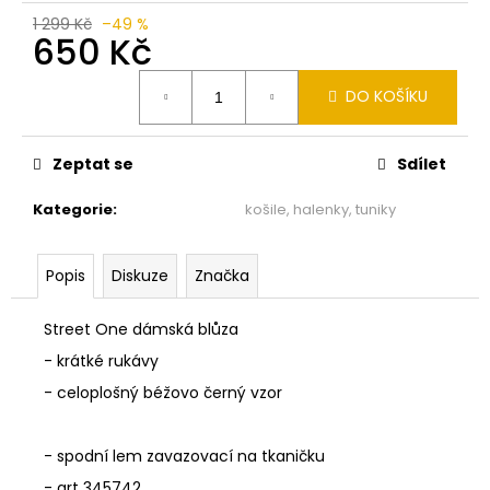
č
u
1 299 Kč
–49 %
650 Kč
j
e
Měrná
m
DO KOŠÍKU
cena:
e
Zeptat se
Sdílet
MONARI
KOŽICH
Kategorie
:
košile, halenky, tuniky
BEZ
RUKÁVŮ
TAUPE
Popis
Diskuze
Značka
809998
3
490
Street One dámská blůza
Kč
- krátké rukávy
- celoplošný béžovo černý vzor
- spodní lem zavazovací na tkaničku
- art 345742