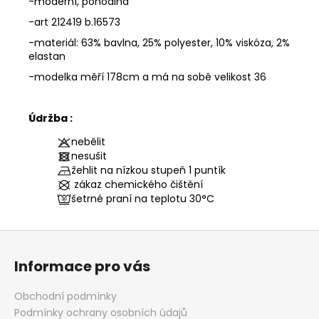
-moderní, pohodlná
-art 212419 b.16573
-materiál: 63% bavlna, 25% polyester, 10% viskóza, 2%
elastan
-modelka měří 178cm a má na sobě velikost 36
Údržba :
nebělit
nesušit
žehlit na nízkou stupeň 1 puntík
zákaz chemického čištění
šetrné praní na teplotu
30°C
Z
á
Informace pro vás
p
a
Obchodní podmínky
t
Podmínky ochrany osobních údajů