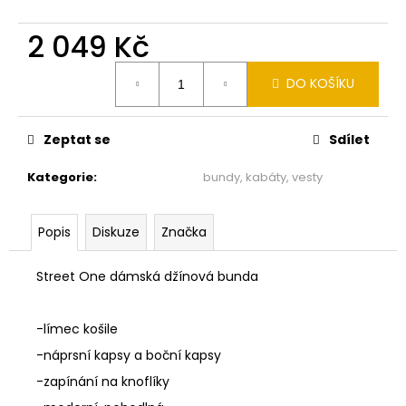
č
u
2 049 Kč
j
e
Měrná
m
DO KOŠÍKU
cena:
e
Zeptat se
Sdílet
MONARI
PROŠÍVANÝ
Kategorie
:
bundy, kabáty, vesty
KABÁT
TAUPE
809735
Popis
Diskuze
Značka
4
490
Kč
Street One dámská džínová bunda
-límec košile
-náprsní kapsy a boční kapsy
-zapínání na knoflíky