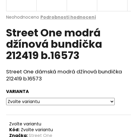
a
j
Průměrné
Neohodnoceno
Podrobnosti hodnocení
í
hodnocení
Street One modrá
produktu
t
je
?
džínová bundička
0,0
z
212419 b.16573
5
hvězdiček.
Street One dámská modrá džínová bundička
HLEDAT
212419 b.16573
VARIANTA
D
o
p
o
r
Zvolte variantu
Kód:
Zvolte variantu
u
Značka:
Street One