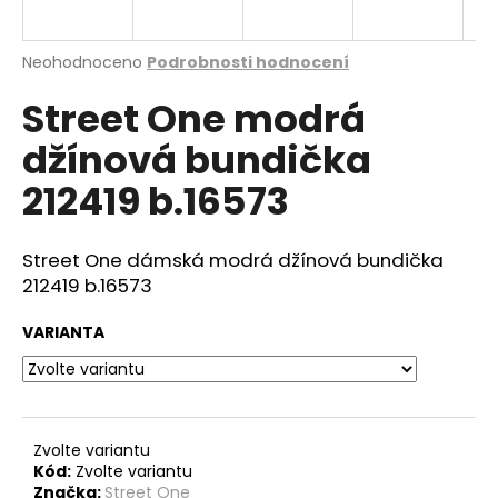
a
j
Průměrné
Neohodnoceno
Podrobnosti hodnocení
í
hodnocení
Street One modrá
produktu
t
je
?
džínová bundička
0,0
z
212419 b.16573
5
hvězdiček.
Street One dámská modrá džínová bundička
HLEDAT
212419 b.16573
VARIANTA
D
o
p
o
r
Zvolte variantu
Kód:
Zvolte variantu
u
Značka:
Street One