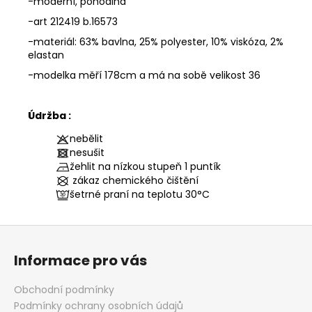
-moderní, pohodlná
-art 212419 b.16573
-materiál: 63% bavlna, 25% polyester, 10% viskóza, 2%
elastan
-modelka měří 178cm a má na sobě velikost 36
Údržba :
nebělit
nesušit
žehlit na nízkou stupeň 1 puntík
zákaz chemického čištění
šetrné praní na teplotu
30°C
Z
á
Informace pro vás
p
a
Obchodní podmínky
t
Podmínky ochrany osobních údajů