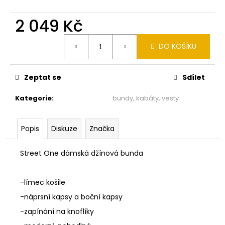
č
u
2 049 Kč
j
e
Měrná
m
DO KOŠÍKU
cena:
e
Zeptat se
Sdílet
MONARI
SVĚTLÁ
Kategorie
:
bundy, kabáty, vesty
PLETENÁ
VESTA
809984
155
Popis
Diskuze
Značka
1
790
Street One dámská džínová bunda
Kč
-límec košile
-náprsní kapsy a boční kapsy
-zapínání na knoflíky