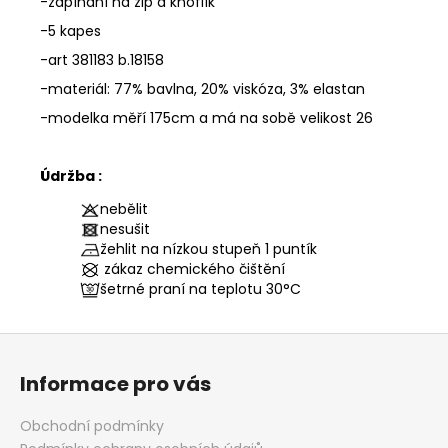
-zapínání na zip a knoflík
-5 kapes
-art 381183 b.18158
-materiál: 77% bavlna, 20% viskóza, 3% elastan
-modelka měří 175cm a má na sobě velikost 26
Údržba :
nebělit
nesušit
žehlit na nízkou stupeň 1 puntík
zákaz chemického čištění
šetrné praní na teplotu
30°C
Z
á
Informace pro vás
p
a
Obchodní podmínky