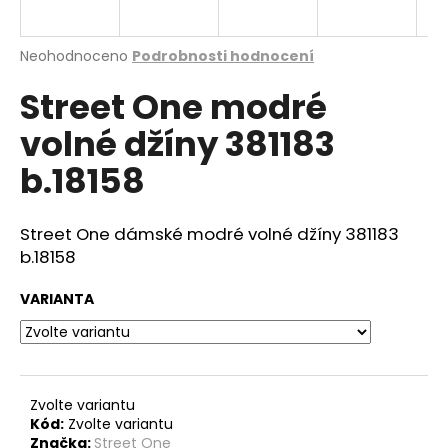
a
j
Průměrné
Neohodnoceno
Podrobnosti hodnocení
í
hodnocení
Street One modré
produktu
t
je
?
volné džíny 381183
0,0
z
b.18158
5
hvězdiček.
Street One dámské modré volné džíny 381183
HLEDAT
b.18158
VARIANTA
D
o
p
o
r
Zvolte variantu
Kód:
Zvolte variantu
u
Značka:
Street One