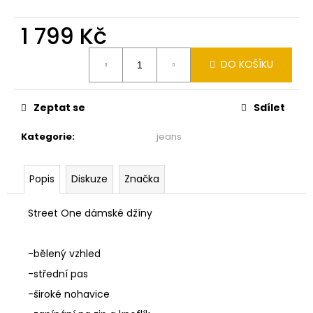
č
u
1 799 Kč
j
e
Měrná
m
DO KOŠÍKU
cena:
e
Zeptat se
Sdílet
MONARI
SVĚTLÝ
Kategorie
:
jeans
SVETR
809983
155
Popis
Diskuze
Značka
2
290
Kč
Street One dámské džíny
-bělený vzhled
-střední pas
-široké nohavice