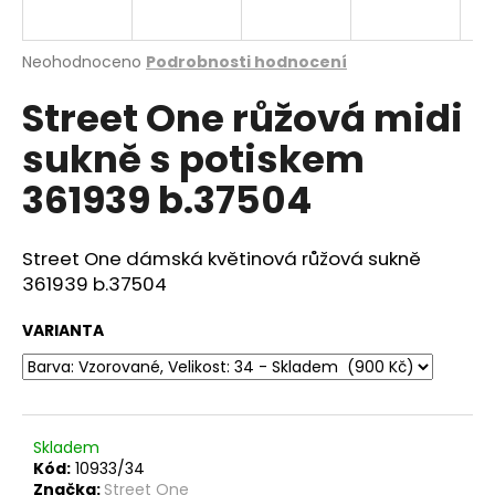
a
j
Průměrné
Neohodnoceno
Podrobnosti hodnocení
í
hodnocení
Street One růžová midi
produktu
t
je
?
sukně s potiskem
0,0
z
361939 b.37504
5
hvězdiček.
Street One dámská květinová růžová sukně
HLEDAT
361939 b.37504
VARIANTA
D
o
p
o
r
Skladem
Kód:
10933/34
u
Značka:
Street One