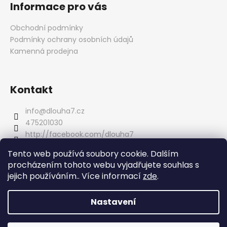
á
Informace pro vás
p
a
Obchodní podmínky
t
Podmínky ochrany osobních údajů
í
Kamenná prodejna
Kontakt
info
@
dlouha7.cz
475201030
http://facebook.com/dlouha7
dlouha_7
Tento web používá soubory cookie. Dalším
procházením tohoto webu vyjadřujete souhlas s
jejich používáním.. Více informací
zde
.
info@dlouha7.cz
naše prodejna Dlouhá 7
Nastavení
Vytvořil Shoptet