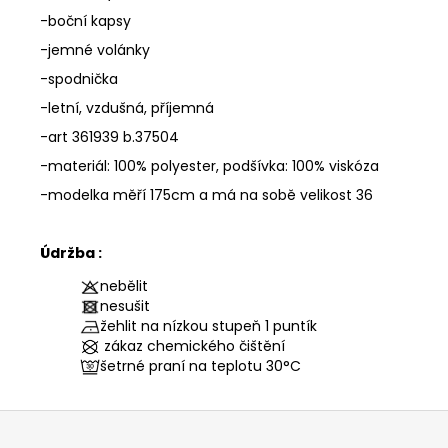
-boční kapsy
-jemné volánky
-spodnička
-letní, vzdušná, příjemná
-art 361939 b.37504
-materiál: 100% polyester, podšívka: 100% viskóza
-modelka měří 175cm a má na sobě velikost 36
Údržba :
nebělit
nesušit
žehlit na nízkou stupeň 1 puntík
zákaz chemického čištění
šetrné praní na teplotu
30°C
Z