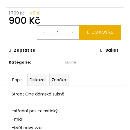
č
u
j
1 799 Kč
–49 %
900 Kč
e
m
Měrná
e
DO KOŠÍKU
cena:
MONARI
Zeptat se
Sdílet
SVĚTLE
RŮŽOVÉ
Kategorie
:
sukně
TRIKO
S
DLOUHÝMI
RUKÁVY
Popis
Diskuze
Značka
809769
1
Street One dámská sukně
290
Kč
-střední pas -elastický
-midi
-květinový vzor