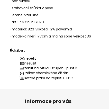
-bez rukávů
-stahovací šňůrka v pase
-jemné, vzdušné
-art 346739 b.17820
-materiál: 82% viskóza, 12% polyamid
-modelka měří 177cm a má na sobě velikost 36
Údržba :
nebělit
nesušit
žehlit na nízkou stupeň 1 puntík
zákaz chemického čištění
šetrné praní na teplotu
30°C
Z
á
Informace pro vás
p