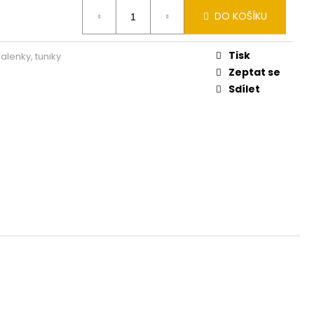
030 155
DO KOŠÍKU
Tisk
halenky, tuniky
Zeptat se
Sdílet