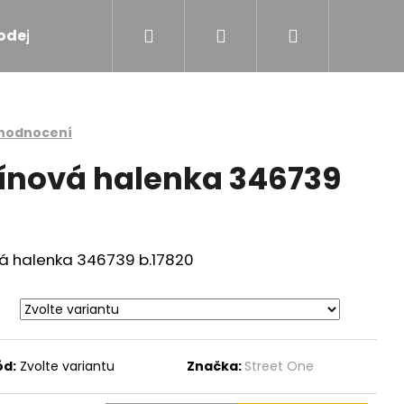
Hledat
Přihlášení
Nákupní
odejna
Značky
košík
 hodnocení
vínová halenka 346739
á halenka 346739 b.17820
ód:
Zvolte variantu
Značka:
Street One
OVÁ VESTA