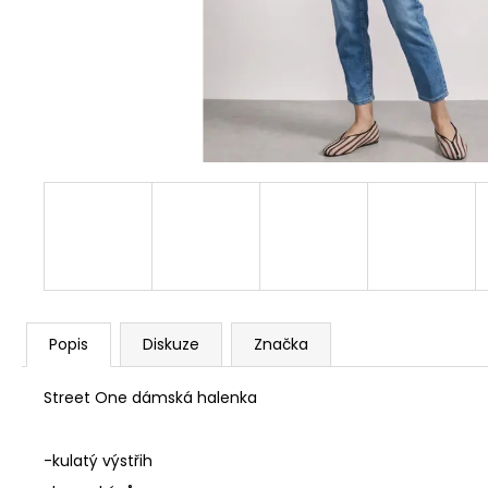
TAUPE 810030 579
2 990 Kč
Popis
Diskuze
Značka
Street One dámská halenka
-kulatý výstřih