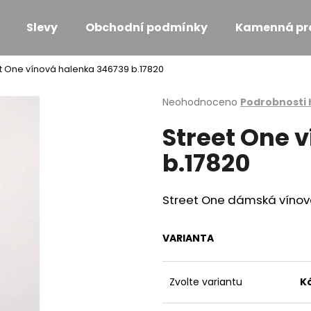
Slevy
Obchodní podmínky
Kamenná pr
t One vínová halenka 346739 b.17820
Co potřebujete najít?
Průměrné
Neohodnoceno
Podrobnosti
hodnocení
Street One 
produktu
HLEDAT
je
b.17820
0,0
z
5
Doporučujeme
hvězdiček.
Street One dámská vínov
VARIANTA
Zvolte variantu
K
MONARI SVĚTLE RŮŽOVÉ TRIKO S
MONARI KOŽÍŠK