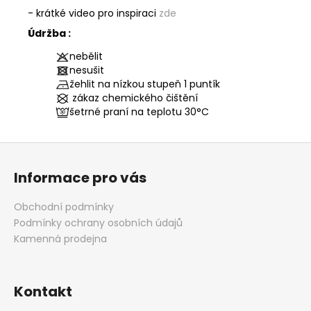
- krátké video pro inspiraci
zde
Údržba :
nebělit
nesušit
žehlit na nízkou stupeň 1 puntík
zákaz chemického čištění
šetrné praní na teplotu
30°C
Z
á
Informace pro vás
p
a
Obchodní podmínky
t
Podmínky ochrany osobních údajů
í
Kamenná prodejna
Kontakt