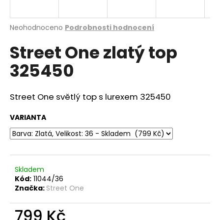
a
j
Průměrné
Neohodnoceno
Podrobnosti hodnocení
í
hodnocení
Street One zlatý top
produktu
t
je
?
325450
0,0
z
5
hvězdiček.
Street One světlý top s lurexem 325450
HLEDAT
VARIANTA
D
o
Skladem
p
Kód:
11044/36
o
Značka:
Street One
r
u
799 Kč