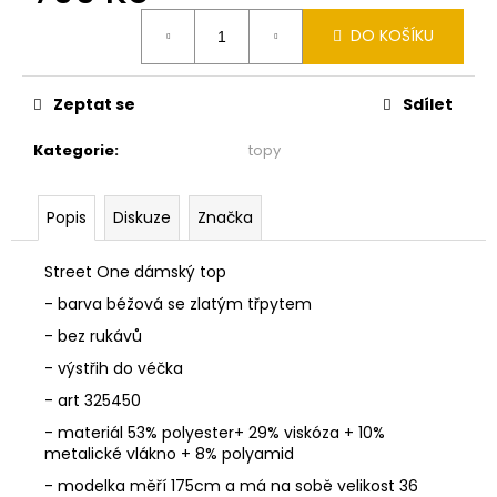
č
Měrná
u
DO KOŠÍKU
cena:
j
e
m
Zeptat se
Sdílet
e
Kategorie
:
topy
MONARI
SVĚTLÁ
Popis
Diskuze
Značka
PLETENÁ
VESTA
809984
Street One dámský top
155
- barva béžová se zlatým třpytem
1
790
- bez rukávů
Kč
- výstřih do véčka
- art 325450
- materiál 53% polyester+ 29% viskóza + 10%
metalické vlákno + 8% polyamid
- modelka měří 175cm a má na sobě velikost 36