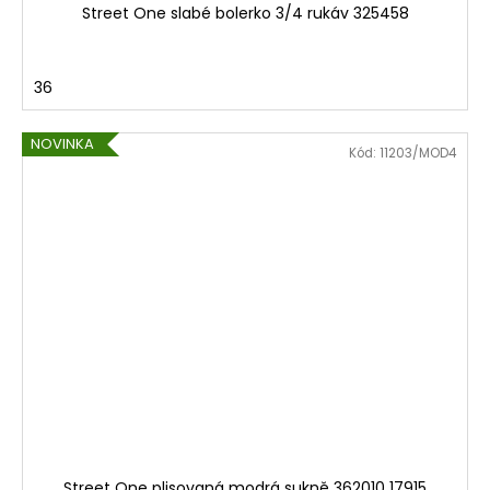
Street One slabé bolerko 3/4 rukáv 325458
36
NOVINKA
Kód:
11203/MOD4
Street One plisovaná modrá sukně 362010 17915