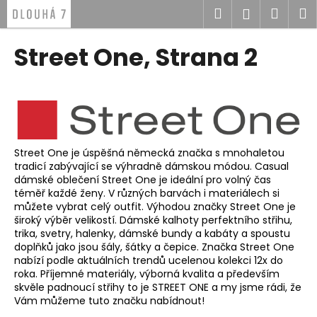
K
Přejít
Hledat
Náku
M
Přihlášen
na
o
obsah
Zpět
Zpět
košík
š
Street One
, Strana 2
í
C
k
o
p
o
t
Street One je úspěšná německá značka s mnohaletou
ř
tradicí zabývající se výhradně dámskou módou. Casual
dámské oblečení Street One je ideální pro volný čas
e
téměř každé ženy. V různých barvách i materiálech si
b
můžete vybrat celý outfit. Výhodou značky Street One je
u
široký výběr velikostí. Dámské kalhoty perfektního střihu,
trika, svetry, halenky, dámské bundy a kabáty a spoustu
j
doplňků jako jsou šály, šátky a čepice. Značka Street One
e
nabízí podle aktuálních trendů ucelenou kolekci 12x do
roka. Příjemné materiály, výborná kvalita a především
t
skvěle padnoucí střihy to je STREET ONE a my jsme rádi, že
e
Vám můžeme tuto značku nabídnout!
n