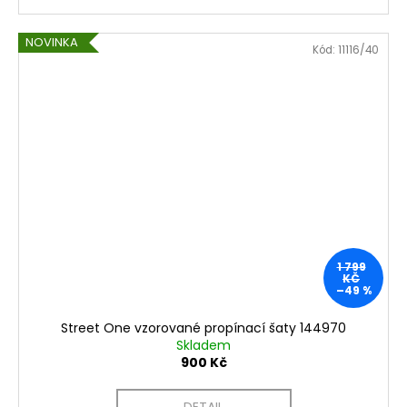
NOVINKA
Kód:
11116/40
1 799
KČ
–49 %
Street One vzorované propínací šaty 144970
Skladem
900 Kč