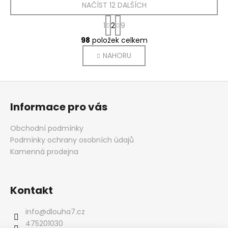
NAČÍST 12 DALŠÍCH
S
1
2
9
t
O
r
98
položek celkem
v
á
NAHORU
l
n
k
á
o
d
Z
v
a
á
á
c
Informace pro vás
n
p
í
í
p
a
Obchodní podmínky
r
t
Podmínky ochrany osobních údajů
v
í
Kamenná prodejna
k
y
v
Kontakt
ý
p
info
@
dlouha7.cz
i
475201030
s