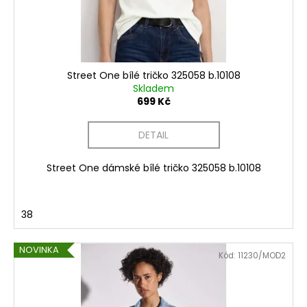
d
č
ů
u
u
j
k
e
t
m
ů
e
Street One bílé tričko 325058 b.10108
Skladem
699 Kč
MONARI
LEHKÁ
DETAIL
PROŠÍVANÁ
BUNDA
TAUPE
Street One dámské bílé tričko 325058 b.10108
810044
579
3
38
790
Kč
NOVINKA
Kód:
11230/MOD2