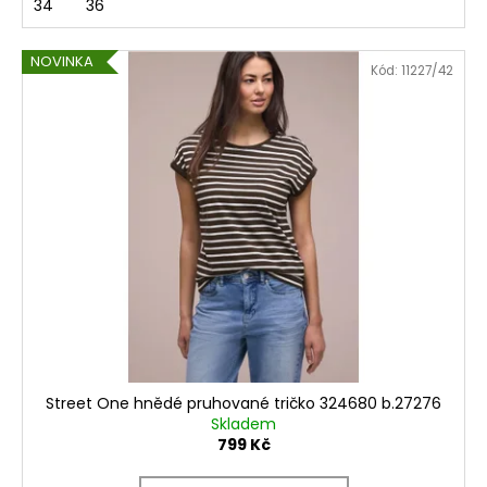
34
36
NOVINKA
Kód:
11227/42
Street One hnědé pruhované tričko 324680 b.27276
Skladem
799 Kč