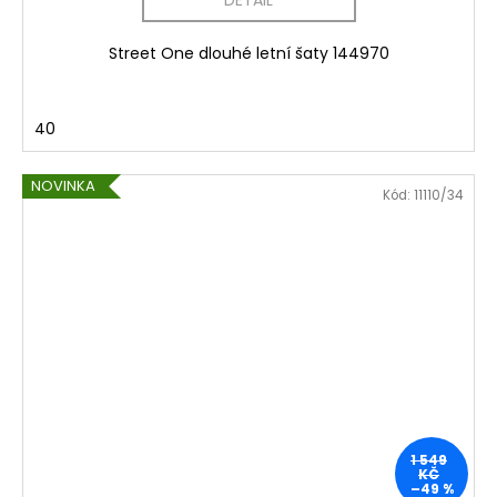
DETAIL
Street One dlouhé letní šaty 144970
40
NOVINKA
Kód:
11110/34
1 549
KČ
–49 %